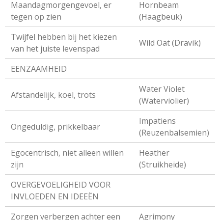
Maandagmorgengevoel, er
Hornbeam
tegen op zien
(Haagbeuk)
Twijfel hebben bij het kiezen
Wild Oat (Dravik)
van het juiste levenspad
EENZAAMHEID
Water Violet
Afstandelijk, koel, trots
(Waterviolier)
Impatiens
Ongeduldig, prikkelbaar
(Reuzenbalsemien)
Egocentrisch, niet alleen willen
Heather
zijn
(Struikheide)
OVERGEVOELIGHEID VOOR
INVLOEDEN EN IDEEËN
Zorgen verbergen achter een
Agrimony