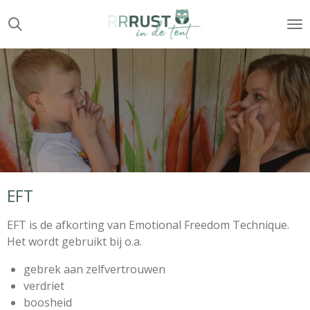
Ga
direct
naar
de
hoofdinhoud
EFT
EFT is de afkorting van Emotional Freedom Technique.
Het wordt gebruikt bij o.a.
gebrek aan zelfvertrouwen
verdriet
boosheid