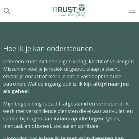
Ga
direct
naar
de
hoofdinhoud
Hoe ik je kan ondersteunen
Iedereen komt met een eigen vraag, klacht of verlangen.
Misschien voel je je fysiek uitgeput, slaap je slecht,
ervaar je onrust of merk je dat je vastloopt in oude
patronen. Wat de ingang ook is: ik kijk
altijd naar jou
als geheel
.
Mijn begeleiding is zacht, afgestemd en verdiepend. Ik
werk met verschillende diensten die elkaar aanvullen en
samen bijdragen aan
balans op alle lagen
: fysiek,
mentaal, emotioneel, sociaal en spiritueel.
Hieronder lees je
hoe ik je met mijn diensten kan