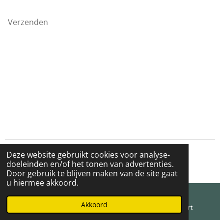
Verzenden
Deze website gebruikt cookies voor analyse-
© 2022 - 2026 RRRust in de tent
doeleinden en/of het tonen van advertenties.
Powered by
JouwWeb
Door gebruik te blijven maken van de site gaat
u hiermee akkoord.
Akkoord
E-mailadres
Telefoonnummer
Kaart